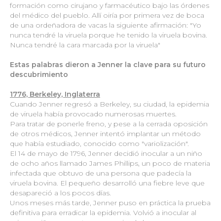
formación como cirujano y farmacéutico bajo las órdenes
del médico del pueblo. Allí oiría por primera vez de boca
de una ordeñadora de vacas la siguiente afirmación: "Yo
nunca tendré la viruela porque he tenido la viruela bovina.
Nunca tendré la cara marcada por la viruela"
Estas palabras dieron a Jenner la clave para su futuro
descubrimiento
1776, Berkeley, Inglaterra
Cuando Jenner regresó a Berkeley, su ciudad, la epidemia
de viruela había provocado numerosas muertes.
Para tratar de ponerle freno, y pese a la cerrada oposición
de otros médicos, Jenner intentó implantar un método
que había estudiado, conocido como "variolización".
El 14 de mayo de 1796, Jenner decidió inocular a un niño
de ocho años llamado James Phillips, un poco de materia
infectada que obtuvo de una persona que padecía la
viruela bovina. El pequeño desarrolló una fiebre leve que
desapareció a los pocos días.
Unos meses más tarde, Jenner puso en práctica la prueba
definitiva para erradicar la epidemia. Volvió a inocular al