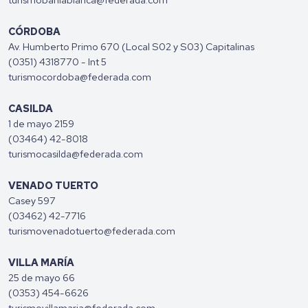
CÓRDOBA
Av. Humberto Primo 670 (Local S02 y S03) Capitalinas
(0351) 4318770 - Int 5
turismocordoba@federada.com
CASILDA
1 de mayo 2159
(03464) 42-8018
turismocasilda@federada.com
VENADO TUERTO
Casey 597
(03462) 42-7716
turismovenadotuerto@federada.com
VILLA MARÍA
25 de mayo 66
(0353) 454-6626
turismovillamaria@federada.com